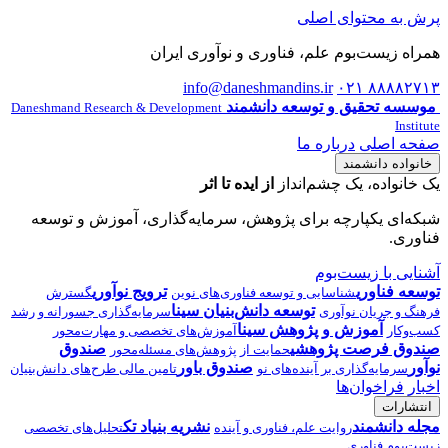
پرش به محتوای اصلی
همراه زیست‌بوم علم، فناوری و نوآوری ایران
info@daneshmandins.ir
۰۲۱ ۸۸۸۸۲۷۱۳
موسسه تحقیق و توسعه دانشمند
Daneshmand Research & Development
Institute
صفحه اصلی
درباره ما
خانواده دانشمند
یک خانواده، یک چشم‌انداز
از ایده تا اثر
شبکه‌ای یکپارچه برای پژوهش، سرمایه‌گذاری، آموزش و توسعه
فناوری.
آشنایی با زیست‌بوم
توسعه فناوری
ترویج نوآوری
شناسایی و توسعه فناوری‌های نوین
گسترش
توسعه دانش‌بنیان سینا
فرهنگ و جریان نوآوری
سرمایه‌گذاری جسورانه و رشد
آموزش و پژوهش سینا
کسب‌وکار
آموزش‌های تخصصی و مهارت‌محور
صندوق فرصت پژوهشی
صندوق
حمایت از پژوهش‌های مسئله‌محور
نوآور
صندوق باور
سرمایه‌گذاری بر آینده‌های نو
تامین مالی طرح‌های دانش‌بنیان
اخبار
فراخوان‌ها
انتشارات
مجله دانشمند
نشریه بنیاد تک
روایت علم، فناوری و آینده
تحلیل‌های تخصصی
زیست‌بوم فناوری